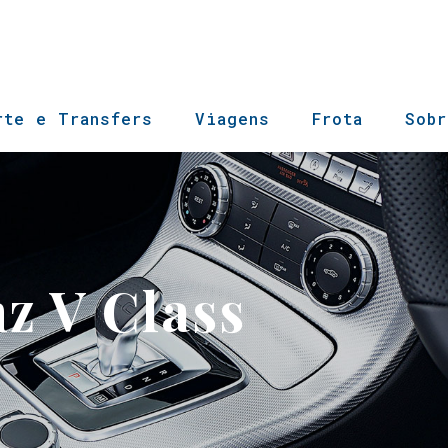
rte e Transfers
Viagens
Frota
Sob
z V Class