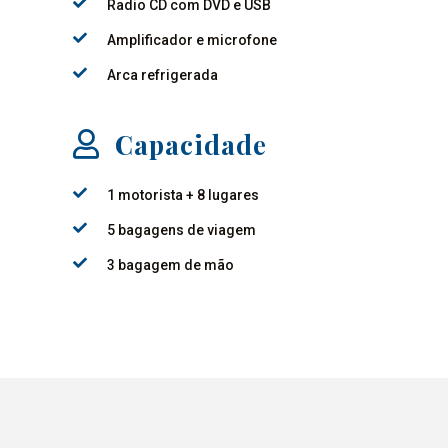
Radio CD com DVD e USB
Amplificador e microfone
Arca refrigerada
Capacidade
1 motorista + 8 lugares
1
2
3
4
5 bagagens de viagem
3 bagagem de mão