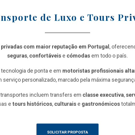
nsporte de Luxo e Tours Pr
privadas com maior reputação em Portugal
, oferecen
seguras
,
confortáveis
e
cómodas
em todo o país.
tecnologia de ponta e em
motoristas profissionais alt
 serviço personalizado, marcado pela máxima segurança
s transportes incluem transfers em
classe executiva
,
ser
sas e
tours históricos
,
culturais
e
gastronómicos
total
SOLICITAR PROPOSTA